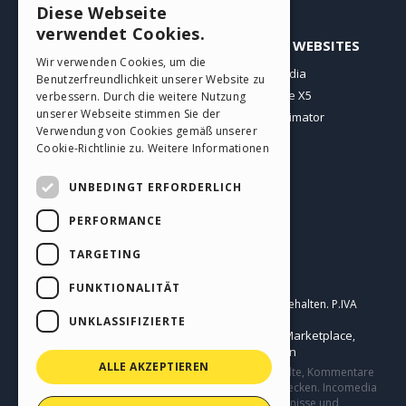
Diese Webseite
ENGLISH
verwendet Cookies.
PROFIL
ANDERE WEBSITES
ITALIAN
Wir verwenden Cookies, um die
Meine Beiträge
Incomedia
Benutzerfreundlichkeit unserer Website zu
GERMAN
Meine Lizenz
WebSite X5
verbessern. Durch die weitere Nutzung
SPANISH
unserer Webseite stimmen Sie der
Download
WebAnimator
Verwendung von Cookies gemäß unserer
Webhosting
PORTUGUESE
Cookie-Richtlinie zu.
Weitere Informationen
Meine Credits
POLISH
UNBEDINGT ERFORDERLICH
RUSSIAN
PERFORMANCE
FRENCH
TARGETING
Deutsch
FUNKTIONALITÄT
Incomedia s.r.l.
Copyright © 2026
Alle Rechte vorbehalten. P.IVA
IT07514640015
UNKLASSIFIZIERTE
Help Center / Marketplace
Nutzungsbedingungen WebSite X5:
,
Templates
Objects
Datenschutzbestimmungen
,
|
ALLE AKZEPTIEREN
Diese Seite enthält von Benutzern eingereichte Inhalte, Kommentare
und Meinungen und besteht nur zu Informationszwecken. Incomedia
lehnt jegliche Haftung für die Handlungen, Versäumnisse und