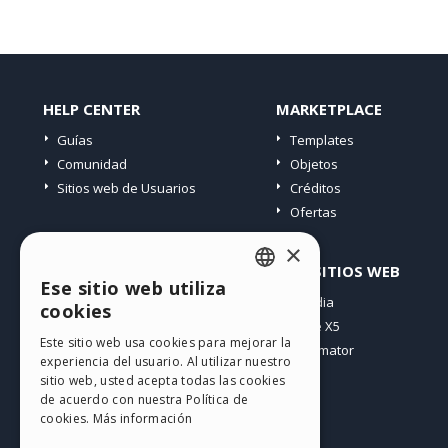
HELP CENTER
MARKETPLACE
Guías
Templates
Comunidad
Objetos
Sitios web de Usuarios
Créditos
Ofertas
×
PERFIL
OTROS SITIOS WEB
Ese sitio web utiliza
ENGLISH
Mis post
Incomedia
cookies
Mis licencias
WebSite X5
ITALIAN
Este sitio web usa cookies para mejorar la
Mis download
WebAnimator
experiencia del usuario. Al utilizar nuestro
GERMAN
Espacio Web
sitio web, usted acepta todas las cookies
SPANISH
Mis Créditos
de acuerdo con nuestra Política de
cookies.
Más información
PORTUGUESE