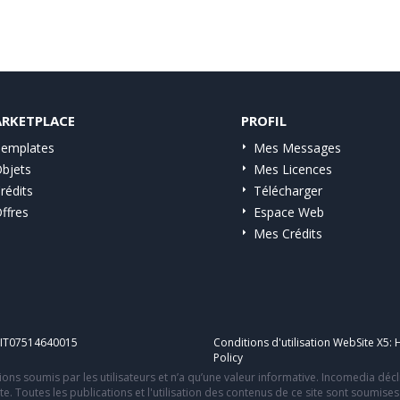
RKETPLACE
PROFIL
emplates
Mes Messages
bjets
Mes Licences
rédits
Télécharger
ffres
Espace Web
Mes Crédits
A IT07514640015
Conditions d'utilisation WebSite X5:
H
Policy
ons soumis par les utilisateurs et n’a qu’une valeur informative. Incomedia déc
te. Toutes les publications et l'utilisation des contenus de ce site sont soumise