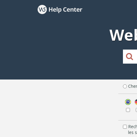
Web
Cher
Rec
les 