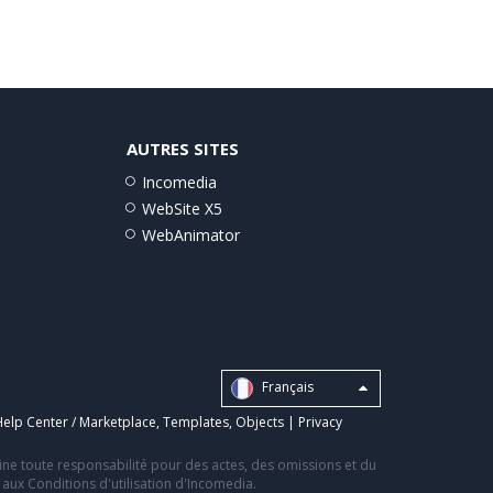
AUTRES SITES
Incomedia
WebSite X5
WebAnimator
Français
elp Center / Marketplace
,
Templates
,
Objects
|
Privacy
line toute responsabilité pour des actes, des omissions et du
s aux Conditions d'utilisation d'Incomedia.