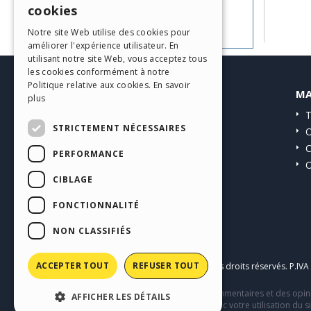
cookies
Allez aux Guides
ITALIAN
Notre site Web utilise des cookies pour
améliorer l'expérience utilisateur. En
GERMAN
utilisant notre site Web, vous acceptez tous
SPANISH
les cookies conformément à notre
Politique relative aux cookies.
En savoir
HELP CENTER
MA
PORTUGUESE
plus
Guides
T
POLISH
STRICTEMENT NÉCESSAIRES
Communauté
O
RUSSIAN
Sites Utilisateurs
C
PERFORMANCE
O
FRENCH
CIBLAGE
FONCTIONNALITÉ
NON CLASSIFIÉS
ACCEPTER TOUT
REFUSER TOUT
Copyright © 2026
Incomedia s.r.l.
Tous droits réservés. P.IV
Ce site contient des contenus, des commentaires et des opini
AFFICHER LES DÉTAILS
comportement de tiers en relation avec votre utilisation du si