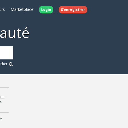
urs
Marketplace
Login
S'enregistrer
auté
rcher
s
e