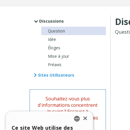
Dis
Discussions
Question
Quest
Idée
Éloges
Mise à jour
Préavis
Sites Utilisateurs
Souhaitez-vous plus
d'informations concentrent
le sujet ? Essayez à
×
rechercher parmi les Guides
officiels de WebSite X5.
Ce site Web utilise des
ENGLISH