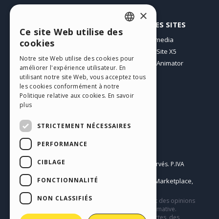
×
PROFIL
AUTRES SITES
Ce site Web utilise des
ENGLISH
Mes Messages
Incomedia
cookies
Mes Licences
WebSite X5
ITALIAN
Notre site Web utilise des cookies pour
Télécharger
WebAnimator
améliorer l'expérience utilisateur. En
GERMAN
Espace Web
utilisant notre site Web, vous acceptez tous
SPANISH
Mes Crédits
les cookies conformément à notre
Politique relative aux cookies.
En savoir
PORTUGUESE
plus
POLISH
STRICTEMENT NÉCESSAIRES
RUSSIAN
PERFORMANCE
Français
FRENCH
CIBLAGE
Incomedia s.r.l.
Copyright © 2026
Tous droits réservés. P.IVA
IT07514640015
FONCTIONNALITÉ
Help Center / Marketplace
Conditions d'utilisation WebSite X5:
,
Templates
Objects
Privacy Policy
,
|
NON CLASSIFIÉS
Ce site contient des contenus, des commentaires et des opinions
soumis par les utilisateurs et n’a qu’une valeur informative.
Incomedia décline toute responsabilité pour des actes, des