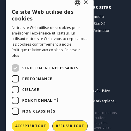
×
PROFIL
AUTRES SITES
Ce site Web utilise des
ENGLISH
Mes Messages
Incomedia
cookies
Mes Licences
WebSite X5
ITALIAN
Notre site Web utilise des cookies pour
Télécharger
WebAnimator
améliorer l'expérience utilisateur. En
GERMAN
Espace Web
utilisant notre site Web, vous acceptez tous
SPANISH
Mes Crédits
les cookies conformément à notre
Politique relative aux cookies.
En savoir
PORTUGUESE
plus
POLISH
STRICTEMENT NÉCESSAIRES
RUSSIAN
PERFORMANCE
Français
FRENCH
CIBLAGE
Incomedia s.r.l.
Copyright © 2026
Tous droits réservés. P.IVA
IT07514640015
FONCTIONNALITÉ
Help Center / Marketplace
Conditions d'utilisation WebSite X5:
,
Templates
Objects
Privacy Policy
,
|
NON CLASSIFIÉS
Ce site contient des contenus, des commentaires et des opinions
soumis par les utilisateurs et n’a qu’une valeur informative.
Incomedia décline toute responsabilité pour des actes, des
ACCEPTER TOUT
REFUSER TOUT
omissions et du comportement de tiers en relation avec votre