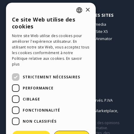
×
PROFIL
AUTRES SITES
Ce site Web utilise des
ENGLISH
Mes Messages
Incomedia
cookies
Mes Licences
WebSite X5
ITALIAN
Notre site Web utilise des cookies pour
Télécharger
WebAnimator
améliorer l'expérience utilisateur. En
GERMAN
Espace Web
utilisant notre site Web, vous acceptez tous
SPANISH
Mes Crédits
les cookies conformément à notre
Politique relative aux cookies.
En savoir
PORTUGUESE
plus
POLISH
STRICTEMENT NÉCESSAIRES
RUSSIAN
PERFORMANCE
Français
FRENCH
CIBLAGE
Incomedia s.r.l.
Copyright © 2026
Tous droits réservés. P.IVA
IT07514640015
FONCTIONNALITÉ
Help Center / Marketplace
Conditions d'utilisation WebSite X5:
,
Templates
Objects
Privacy Policy
,
|
NON CLASSIFIÉS
Ce site contient des contenus, des commentaires et des opinions
soumis par les utilisateurs et n’a qu’une valeur informative.
Incomedia décline toute responsabilité pour des actes, des