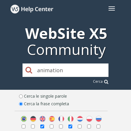
WebSite X5
Community
Cerca
Cerca le singole parole
Cerca la frase completa