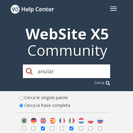
WebSite X5
Community
Cerca
Cerca le singole parole
Cerca la frase completa