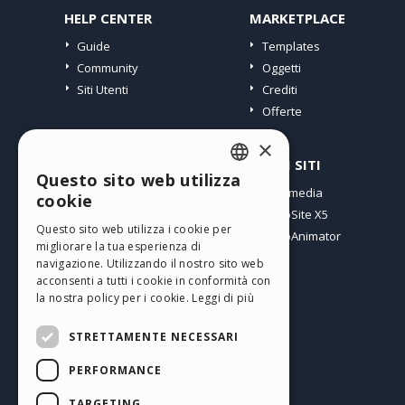
HELP CENTER
MARKETPLACE
Guide
Templates
Community
Oggetti
Siti Utenti
Crediti
Offerte
×
PROFILO
ALTRI SITI
Questo sito web utilizza
ENGLISH
I miei post
Incomedia
cookie
Le mie Licenze
WebSite X5
ITALIAN
Questo sito web utilizza i cookie per
I miei Download
WebAnimator
migliorare la tua esperienza di
GERMAN
Spazio Web
navigazione. Utilizzando il nostro sito web
SPANISH
I miei Crediti
acconsenti a tutti i cookie in conformità con
la nostra policy per i cookie.
Leggi di più
PORTUGUESE
STRETTAMENTE NECESSARI
POLISH
PERFORMANCE
RUSSIAN
Italiano
FRENCH
TARGETING