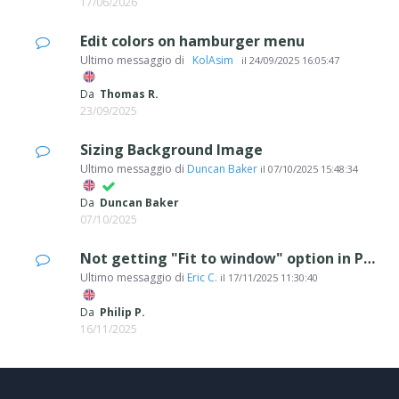
17/06/2026
Edit colors on hamburger menu
Ultimo messaggio di
‪ KolAsim ‪ ‪
il
24/09/2025 16:05:47
Da
Thomas R.
23/09/2025
Sizing Background Image
Ultimo messaggio di
Duncan Baker
il
07/10/2025 15:48:34
Da
Duncan Baker
07/10/2025
Not getting "Fit to window" option in Page section in Template Structure
Ultimo messaggio di
Eric C.
il
17/11/2025 11:30:40
Da
Philip P.
16/11/2025