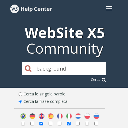
WebSite X5
Community
Cerca
Cerca le singole parole
Cerca la frase completa