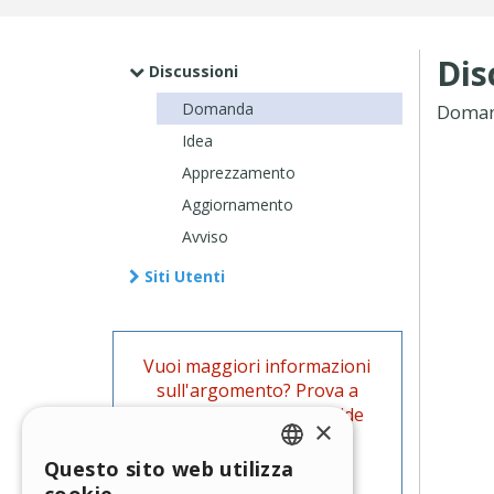
Dis
Discussioni
Domanda
Doma
Idea
Apprezzamento
Aggiornamento
Avviso
Siti Utenti
Vuoi maggiori informazioni
sull'argomento? Prova a
cercare anche tra le Guide
×
ufficiali di WebSite X5.
Questo sito web utilizza
ENGLISH
Vai alle Guide