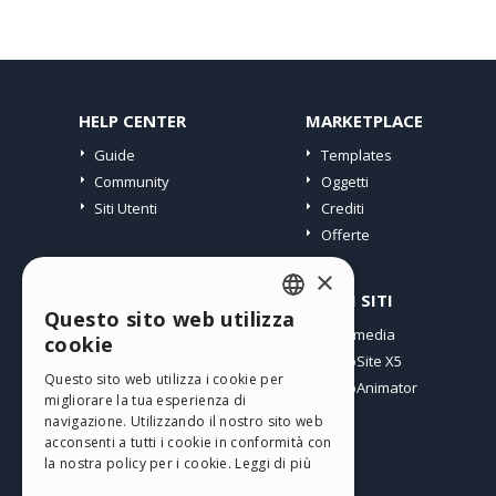
HELP CENTER
MARKETPLACE
Guide
Templates
Community
Oggetti
Siti Utenti
Crediti
Offerte
×
PROFILO
ALTRI SITI
Questo sito web utilizza
ENGLISH
I miei post
Incomedia
cookie
Le mie Licenze
WebSite X5
ITALIAN
Questo sito web utilizza i cookie per
I miei Download
WebAnimator
migliorare la tua esperienza di
GERMAN
Spazio Web
navigazione. Utilizzando il nostro sito web
SPANISH
I miei Crediti
acconsenti a tutti i cookie in conformità con
la nostra policy per i cookie.
Leggi di più
PORTUGUESE