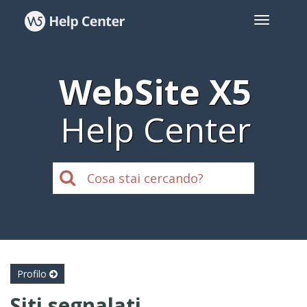
WebSite X5
Help Center
Profilo
Siti segnalati