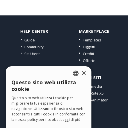
HELP CENTER
MARKETPLACE
Guide
Templates
Community
Oggetti
Siti Utenti
Crediti
Offerte
×
PROFILO
ALTRI SITI
Questo sito web utilizza
ENGLISH
I miei post
Incomedia
cookie
Le mie Licenze
WebSite X5
ITALIAN
Questo sito web utilizza i cookie per
I miei Download
WebAnimator
migliorare la tua esperienza di
GERMAN
Spazio Web
navigazione. Utilizzando il nostro sito web
SPANISH
I miei Crediti
acconsenti a tutti i cookie in conformità con
la nostra policy per i cookie.
Leggi di più
PORTUGUESE