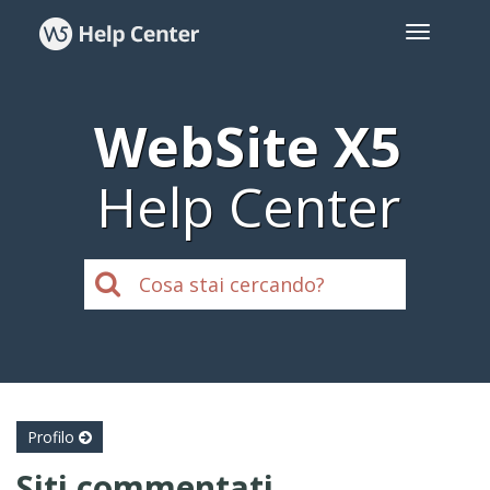
WebSite X5
Help Center
Profilo
Siti commentati