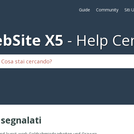
Guide
Community
Siti 
bSite X5
Help Ce
i segnalati
Hand-kunst-werk Goldschmiedearbeiten und Gravuren von Guido Lautsch