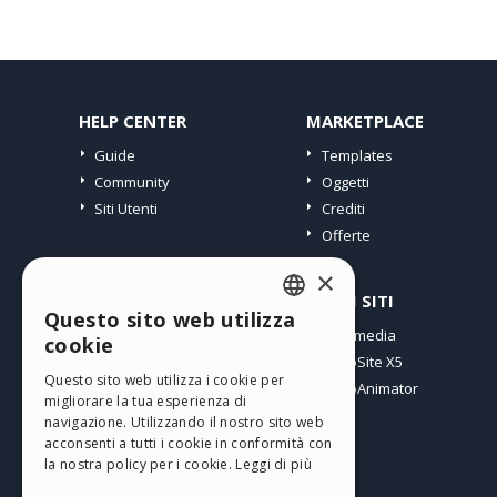
HELP CENTER
MARKETPLACE
Guide
Templates
Community
Oggetti
Siti Utenti
Crediti
Offerte
×
PROFILO
ALTRI SITI
Questo sito web utilizza
ENGLISH
I miei post
Incomedia
cookie
Le mie Licenze
WebSite X5
ITALIAN
Questo sito web utilizza i cookie per
I miei Download
WebAnimator
migliorare la tua esperienza di
GERMAN
Spazio Web
navigazione. Utilizzando il nostro sito web
SPANISH
I miei Crediti
acconsenti a tutti i cookie in conformità con
la nostra policy per i cookie.
Leggi di più
PORTUGUESE