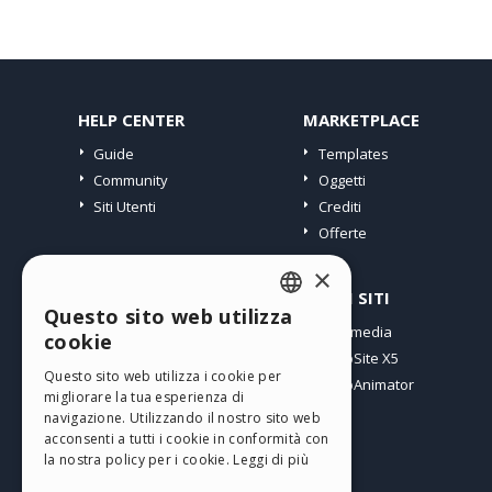
HELP CENTER
MARKETPLACE
Guide
Templates
Community
Oggetti
Siti Utenti
Crediti
Offerte
×
PROFILO
ALTRI SITI
Questo sito web utilizza
ENGLISH
I miei post
Incomedia
cookie
Le mie Licenze
WebSite X5
ITALIAN
Questo sito web utilizza i cookie per
I miei Download
WebAnimator
migliorare la tua esperienza di
GERMAN
Spazio Web
navigazione. Utilizzando il nostro sito web
SPANISH
I miei Crediti
acconsenti a tutti i cookie in conformità con
la nostra policy per i cookie.
Leggi di più
PORTUGUESE