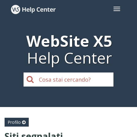
WebSite X5
Help Center
Profilo
Siti segnalati