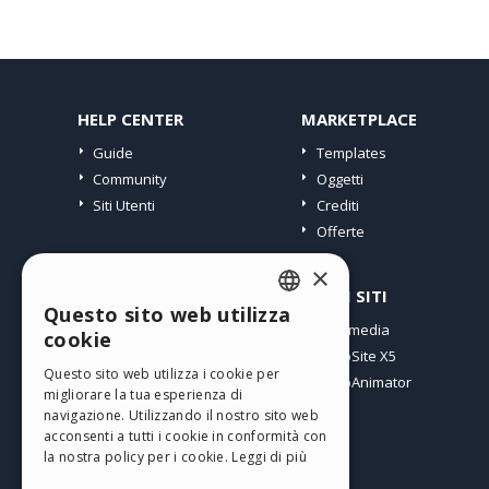
HELP CENTER
MARKETPLACE
Guide
Templates
Community
Oggetti
Siti Utenti
Crediti
Offerte
×
PROFILO
ALTRI SITI
Questo sito web utilizza
ENGLISH
I miei post
Incomedia
cookie
Le mie Licenze
WebSite X5
ITALIAN
Questo sito web utilizza i cookie per
I miei Download
WebAnimator
migliorare la tua esperienza di
GERMAN
Spazio Web
navigazione. Utilizzando il nostro sito web
SPANISH
I miei Crediti
acconsenti a tutti i cookie in conformità con
la nostra policy per i cookie.
Leggi di più
PORTUGUESE