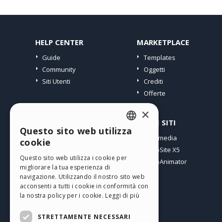
HELP CENTER
MARKETPLACE
Guide
Templates
Community
Oggetti
Siti Utenti
Crediti
Offerte
×
PROFILO
ALTRI SITI
Questo sito web utilizza
ENGLISH
I miei post
Incomedia
cookie
Le mie Licenze
WebSite X5
ITALIAN
Questo sito web utilizza i cookie per
I miei Download
WebAnimator
migliorare la tua esperienza di
GERMAN
Spazio Web
navigazione. Utilizzando il nostro sito web
SPANISH
I miei Crediti
acconsenti a tutti i cookie in conformità con
la nostra policy per i cookie.
Leggi di più
PORTUGUESE
STRETTAMENTE NECESSARI
POLISH