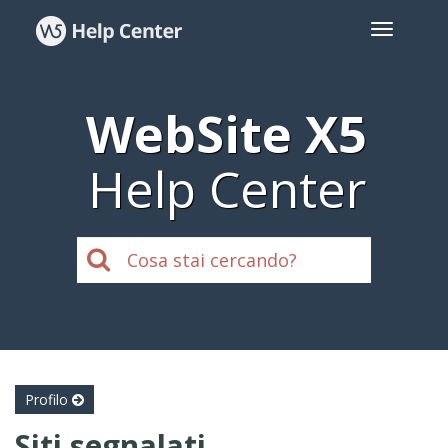
WebSite X5
Help Center
Profilo
Siti segnalati