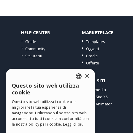
HELP CENTER
MARKETPLACE
Guide
Templates
Community
Oggetti
Siti Utenti
Crediti
Offerte
×
PROFILO
ALTRI SITI
Questo sito web utilizza
ENGLISH
I miei post
Incomedia
cookie
Le mie Licenze
WebSite X5
ITALIAN
Questo sito web utilizza i cookie per
I miei Download
WebAnimator
migliorare la tua esperienza di
GERMAN
Spazio Web
navigazione. Utilizzando il nostro sito web
SPANISH
I miei Crediti
acconsenti a tutti i cookie in conformità con
la nostra policy per i cookie.
Leggi di più
PORTUGUESE