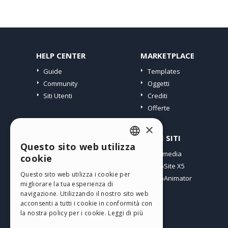
HELP CENTER
MARKETPLACE
Guide
Templates
Community
Oggetti
Siti Utenti
Crediti
Offerte
×
PROFILO
ALTRI SITI
Questo sito web utilizza
ENGLISH
I miei post
Incomedia
cookie
Le mie Licenze
WebSite X5
ITALIAN
Questo sito web utilizza i cookie per
I miei Download
WebAnimator
migliorare la tua esperienza di
GERMAN
Spazio Web
navigazione. Utilizzando il nostro sito web
SPANISH
I miei Crediti
acconsenti a tutti i cookie in conformità con
la nostra policy per i cookie.
Leggi di più
PORTUGUESE