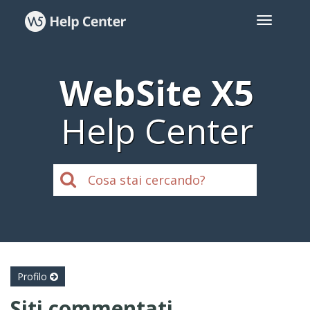
WebSite X5
Help Center
Profilo
Siti commentati