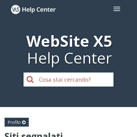
WebSite X5
Help Center
Profilo
Siti segnalati