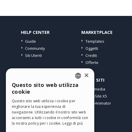
HELP CENTER
MARKETPLACE
Guide
Templates
Community
Oggetti
Siti Utenti
Crediti
Offerte
×
PROFILO
ALTRI SITI
Questo sito web utilizza
ENGLISH
I miei post
Incomedia
cookie
Le mie Licenze
WebSite X5
ITALIAN
Questo sito web utilizza i cookie per
I miei Download
WebAnimator
migliorare la tua esperienza di
GERMAN
Spazio Web
navigazione. Utilizzando il nostro sito web
SPANISH
I miei Crediti
acconsenti a tutti i cookie in conformità con
la nostra policy per i cookie.
Leggi di più
PORTUGUESE