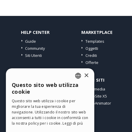
HELP CENTER
MARKETPLACE
Guide
Templates
Community
Oggetti
Siti Utenti
Crediti
Offerte
×
PROFILO
ALTRI SITI
Questo sito web utilizza
ENGLISH
I miei post
Incomedia
cookie
Le mie Licenze
WebSite X5
ITALIAN
Questo sito web utilizza i cookie per
I miei Download
WebAnimator
migliorare la tua esperienza di
GERMAN
Spazio Web
navigazione. Utilizzando il nostro sito web
SPANISH
I miei Crediti
acconsenti a tutti i cookie in conformità con
la nostra policy per i cookie.
Leggi di più
PORTUGUESE