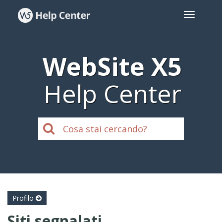
WebSite X5
Help Center
Profilo
Siti segnalati