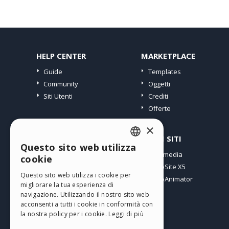
HELP CENTER
MARKETPLACE
Guide
Templates
Community
Oggetti
Siti Utenti
Crediti
Offerte
×
PROFILO
ALTRI SITI
Questo sito web utilizza
ENGLISH
I miei post
Incomedia
cookie
Le mie Licenze
WebSite X5
ITALIAN
Questo sito web utilizza i cookie per
I miei Download
WebAnimator
migliorare la tua esperienza di
GERMAN
Spazio Web
navigazione. Utilizzando il nostro sito web
SPANISH
I miei Crediti
acconsenti a tutti i cookie in conformità con
la nostra policy per i cookie.
Leggi di più
PORTUGUESE