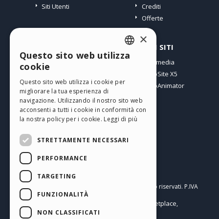
Siti Utenti
Crediti
Offerte
×
PROFILO
ALTRI SITI
Questo sito web utilizza
ENGLISH
I miei post
Incomedia
cookie
Le mie Licenze
WebSite X5
ITALIAN
Questo sito web utilizza i cookie per
I miei Download
WebAnimator
migliorare la tua esperienza di
GERMAN
Spazio Web
navigazione. Utilizzando il nostro sito web
SPANISH
I miei Crediti
acconsenti a tutti i cookie in conformità con
la nostra policy per i cookie.
Leggi di più
PORTUGUESE
STRETTAMENTE NECESSARI
POLISH
PERFORMANCE
RUSSIAN
Italiano
FRENCH
TARGETING
Incomedia s.r.l.
Copyright © 2026
Tutti i diritti sono riservati. P.IVA
FUNZIONALITÀ
IT07514640015
Help Center / Marketplace
Termini di utilizzo WebSite X5:
,
Templates
Objects
Privacy Policy
NON CLASSIFICATI
,
|