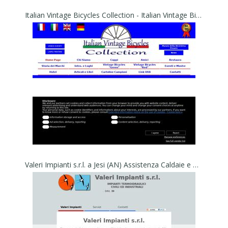
Italian Vintage Bicycles Collection - Italian Vintage Bicycles Collection Pesaro Urbino - Marche - Italy
Valeri Impianti s.r.l. a Jesi (AN) Assistenza Caldaie e Climatizzatori - Valeri Impianti s.r.l. Termoidraulica Civili e Industriali Jesi (AN)