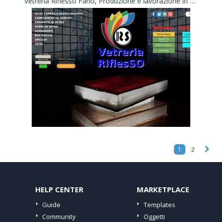
Vetreria Riflesso Fano, Produzione e lavorazione in vetro, Pesaro - Vetreria Riflesso Fano
1
2
HELP CENTER
MARKETPLACE
Guide
Templates
Community
Oggetti