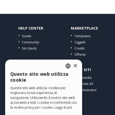
HELP CENTER
MARKETPLACE
Guide
Templates
Community
Oggetti
Siti Utenti
Crediti
Offerte
×
PROFILO
ALTRI SITI
Questo sito web utilizza
ENGLISH
I miei post
Incomedia
cookie
Le mie Licenze
WebSite X5
ITALIAN
Questo sito web utilizza i cookie per
I miei Download
WebAnimator
migliorare la tua esperienza di
GERMAN
Spazio Web
navigazione. Utilizzando il nostro sito web
SPANISH
I miei Crediti
acconsenti a tutti i cookie in conformità con
la nostra policy per i cookie.
Leggi di più
PORTUGUESE