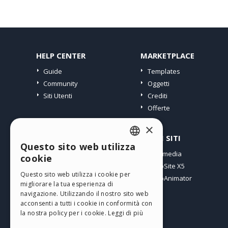
HELP CENTER
MARKETPLACE
Guide
Templates
Community
Oggetti
Siti Utenti
Crediti
Offerte
×
PROFILO
ALTRI SITI
Questo sito web utilizza
ENGLISH
I miei post
Incomedia
cookie
Le mie Licenze
WebSite X5
ITALIAN
Questo sito web utilizza i cookie per
I miei Download
WebAnimator
migliorare la tua esperienza di
GERMAN
Spazio Web
navigazione. Utilizzando il nostro sito web
SPANISH
I miei Crediti
acconsenti a tutti i cookie in conformità con
la nostra policy per i cookie.
Leggi di più
PORTUGUESE