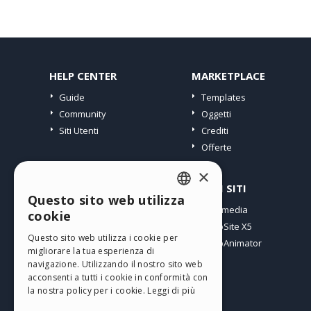
HELP CENTER
MARKETPLACE
Guide
Templates
Community
Oggetti
Siti Utenti
Crediti
Offerte
×
PROFILO
ALTRI SITI
Questo sito web utilizza
ENGLISH
I miei post
Incomedia
cookie
Le mie Licenze
WebSite X5
ITALIAN
Questo sito web utilizza i cookie per
I miei Download
WebAnimator
migliorare la tua esperienza di
GERMAN
Spazio Web
navigazione. Utilizzando il nostro sito web
SPANISH
I miei Crediti
acconsenti a tutti i cookie in conformità con
la nostra policy per i cookie.
Leggi di più
PORTUGUESE