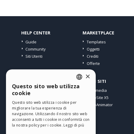
HELP CENTER
MARKETPLACE
Guide
Templates
Community
Oggetti
Siti Utenti
Crediti
Offerte
×
PROFILO
ALTRI SITI
Questo sito web utilizza
ENGLISH
I miei post
Incomedia
cookie
Le mie Licenze
WebSite X5
ITALIAN
Questo sito web utilizza i cookie per
I miei Download
WebAnimator
migliorare la tua esperienza di
GERMAN
Spazio Web
navigazione. Utilizzando il nostro sito web
SPANISH
I miei Crediti
acconsenti a tutti i cookie in conformità con
la nostra policy per i cookie.
Leggi di più
PORTUGUESE