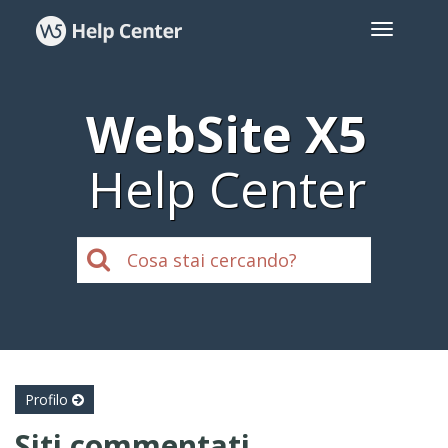
WebSite X5
Help Center
Profilo
Siti commentati