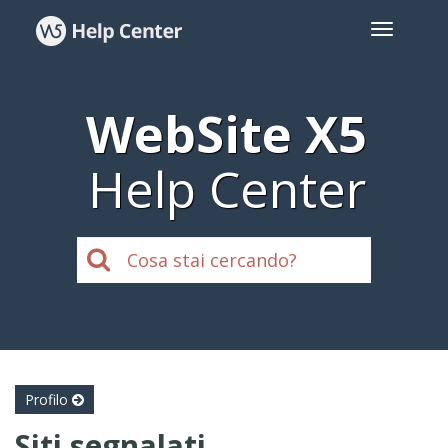
WebSite X5
Help Center
Profilo
Siti segnalati