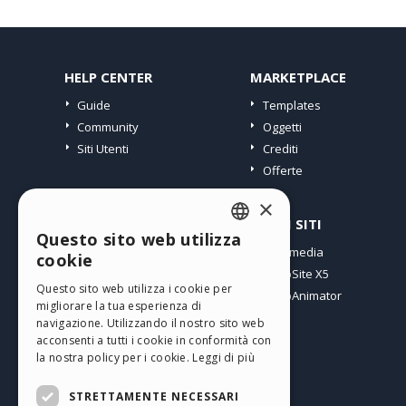
HELP CENTER
MARKETPLACE
Guide
Templates
Community
Oggetti
Siti Utenti
Crediti
Offerte
×
PROFILO
ALTRI SITI
Questo sito web utilizza
ENGLISH
I miei post
Incomedia
cookie
Le mie Licenze
WebSite X5
ITALIAN
Questo sito web utilizza i cookie per
I miei Download
WebAnimator
migliorare la tua esperienza di
GERMAN
Spazio Web
navigazione. Utilizzando il nostro sito web
SPANISH
I miei Crediti
acconsenti a tutti i cookie in conformità con
la nostra policy per i cookie.
Leggi di più
PORTUGUESE
STRETTAMENTE NECESSARI
POLISH