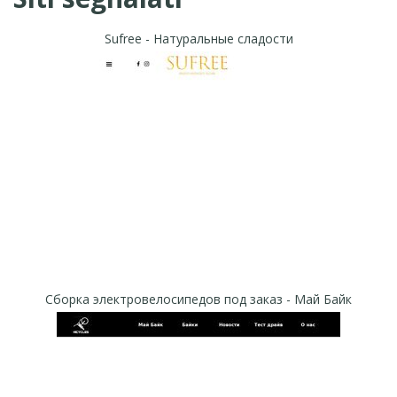
Sufree - Натуральные сладости
Сборка электровелосипедов под заказ - Май Байк