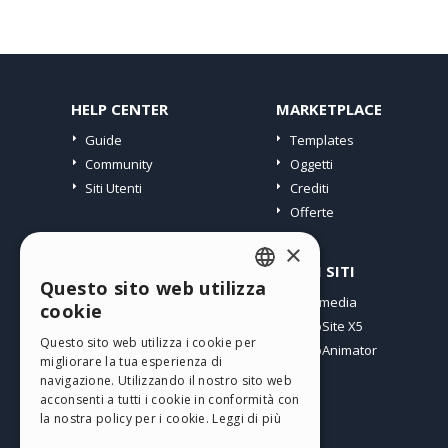
HELP CENTER
MARKETPLACE
Guide
Templates
Community
Oggetti
Siti Utenti
Crediti
Offerte
×
PROFILO
ALTRI SITI
Questo sito web utilizza
ENGLISH
I miei post
Incomedia
cookie
Le mie Licenze
WebSite X5
ITALIAN
Questo sito web utilizza i cookie per
I miei Download
WebAnimator
migliorare la tua esperienza di
GERMAN
Spazio Web
navigazione. Utilizzando il nostro sito web
SPANISH
I miei Crediti
acconsenti a tutti i cookie in conformità con
la nostra policy per i cookie.
Leggi di più
PORTUGUESE