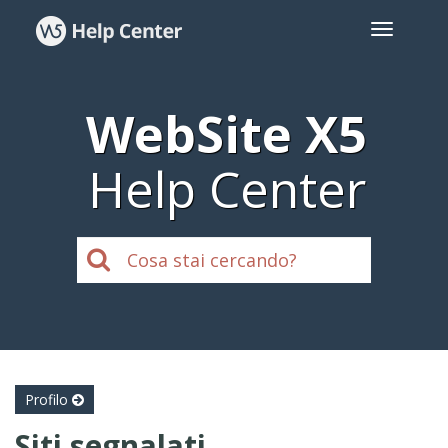
WebSite X5
Help Center
Profilo
Siti segnalati