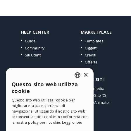
HELP CENTER
MARKETPLACE
Guide
Templates
Community
Oggetti
Siti Utenti
Crediti
Offerte
×
PROFILO
ALTRI SITI
Questo sito web utilizza
ENGLISH
I miei post
Incomedia
cookie
Le mie Licenze
WebSite X5
ITALIAN
Questo sito web utilizza i cookie per
I miei Download
WebAnimator
migliorare la tua esperienza di
GERMAN
Spazio Web
navigazione. Utilizzando il nostro sito web
SPANISH
I miei Crediti
acconsenti a tutti i cookie in conformità con
la nostra policy per i cookie.
Leggi di più
PORTUGUESE