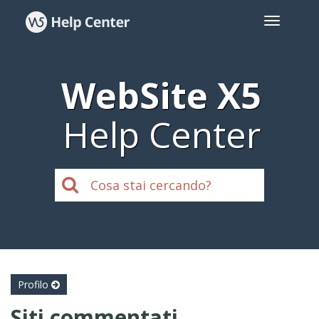
WebSite X5
Help Center
Profilo
Siti commentati