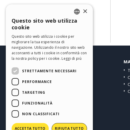
×
Questo sito web utilizza
ENGLISH
cookie
ITALIAN
Questo sito web utilizza i cookie per
migliorare la tua esperienza di
GERMAN
navigazione. Utilizzando il nostro sito web
SPANISH
acconsenti a tutti i cookie in conformità con
la nostra policy per i cookie.
Leggi di più
HELP CENTER
MA
PORTUGUESE
Guide
T
STRETTAMENTE NECESSARI
POLISH
Community
O
PERFORMANCE
RUSSIAN
Siti Utenti
C
O
FRENCH
TARGETING
FUNZIONALITÀ
NON CLASSIFICATI
ACCETTA TUTTO
RIFIUTA TUTTO