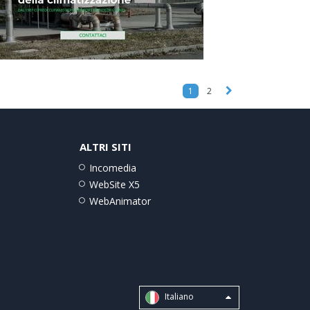
1
2
ALTRI SITI
Incomedia
WebSite X5
WebAnimator
Italiano