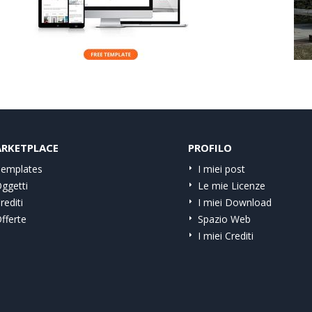
RKETPLACE
PROFILO
emplates
I miei post
ggetti
Le mie Licenze
rediti
I miei Download
fferte
Spazio Web
I miei Crediti