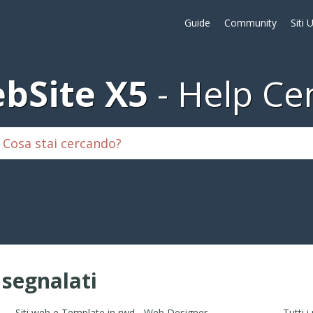
Guide
Community
Siti 
bSite X5
Help Ce
i segnalati
Siti web e Template in rwd - Web Designer