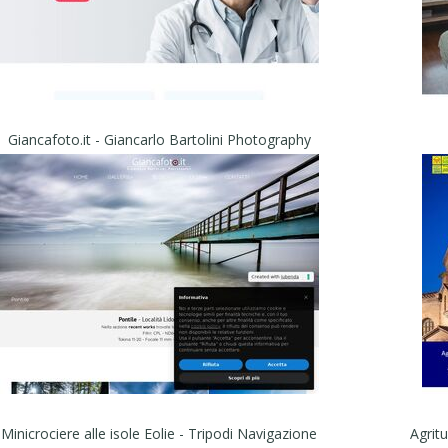
Giancafoto.it - Giancarlo Bartolini Photography
Minicrociere alle isole Eolie - Tripodi Navigazione
Agritu