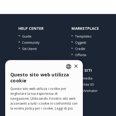
HELP CENTER
MARKETPLACE
Guide
Templates
Community
Oggetti
Siti Utenti
Crediti
Offerte
×
PROFILO
ALTRI SITI
Questo sito web utilizza
ENGLISH
I miei post
Incomedia
cookie
Le mie Licenze
WebSite X5
ITALIAN
Questo sito web utilizza i cookie per
I miei Download
WebAnimator
migliorare la tua esperienza di
GERMAN
Spazio Web
navigazione. Utilizzando il nostro sito web
SPANISH
I miei Crediti
acconsenti a tutti i cookie in conformità con
la nostra policy per i cookie.
Leggi di più
PORTUGUESE