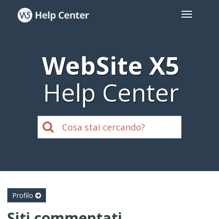
WebSite X5
Help Center
Profilo
Siti commentati