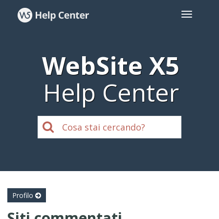
WebSite X5
Help Center
Profilo
Siti commentati