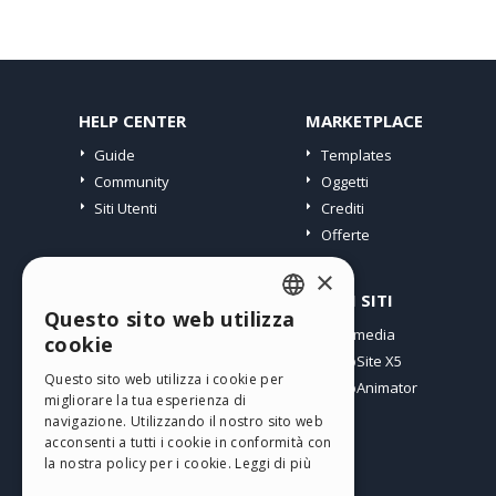
HELP CENTER
MARKETPLACE
Guide
Templates
Community
Oggetti
Siti Utenti
Crediti
Offerte
×
PROFILO
ALTRI SITI
Questo sito web utilizza
ENGLISH
I miei post
Incomedia
cookie
Le mie Licenze
WebSite X5
ITALIAN
Questo sito web utilizza i cookie per
I miei Download
WebAnimator
migliorare la tua esperienza di
GERMAN
Spazio Web
navigazione. Utilizzando il nostro sito web
SPANISH
I miei Crediti
acconsenti a tutti i cookie in conformità con
la nostra policy per i cookie.
Leggi di più
PORTUGUESE