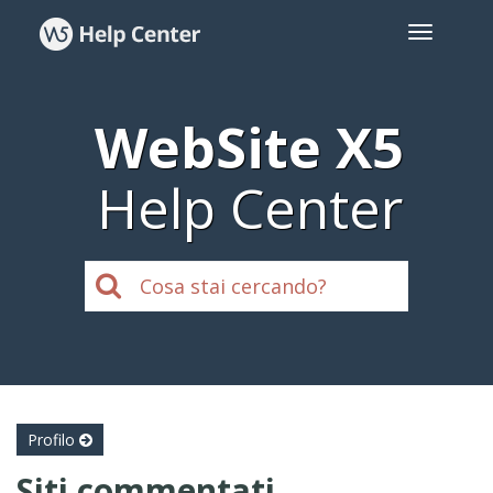
WebSite X5
Help Center
Profilo
Siti commentati