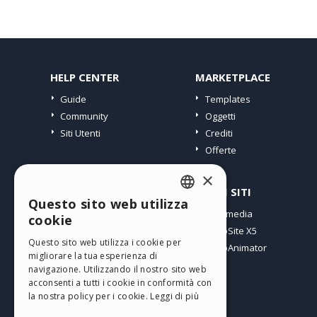
HELP CENTER
MARKETPLACE
Guide
Templates
Community
Oggetti
Siti Utenti
Crediti
Offerte
×
PROFILO
ALTRI SITI
Questo sito web utilizza
ENGLISH
I miei post
Incomedia
cookie
Le mie Licenze
WebSite X5
ITALIAN
Questo sito web utilizza i cookie per
I miei Download
WebAnimator
migliorare la tua esperienza di
GERMAN
Spazio Web
navigazione. Utilizzando il nostro sito web
SPANISH
I miei Crediti
acconsenti a tutti i cookie in conformità con
la nostra policy per i cookie.
Leggi di più
PORTUGUESE