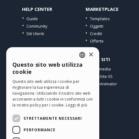
HELP CENTER
MARKETPLACE
Guide
Templates
Community
Oggetti
Siti Utenti
Crediti
Offerte
×
PROFILO
ALTRI SITI
Questo sito web utilizza
ENGLISH
I miei post
Incomedia
cookie
Le mie Licenze
WebSite X5
ITALIAN
Questo sito web utilizza i cookie per
I miei Download
WebAnimator
migliorare la tua esperienza di
GERMAN
Spazio Web
navigazione. Utilizzando il nostro sito web
SPANISH
I miei Crediti
acconsenti a tutti i cookie in conformità con
la nostra policy per i cookie.
Leggi di più
PORTUGUESE
STRETTAMENTE NECESSARI
POLISH
PERFORMANCE
RUSSIAN
Italiano