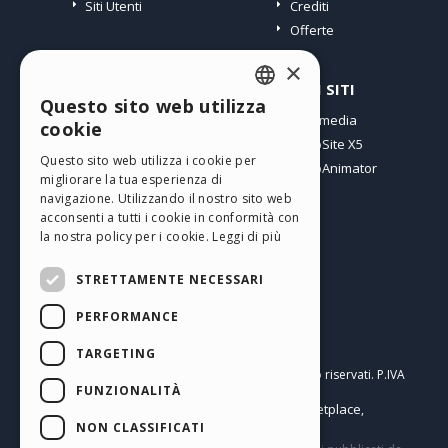
Siti Utenti
Crediti
Offerte
×
PROFILO
ALTRI SITI
Questo sito web utilizza
ENGLISH
I miei post
Incomedia
cookie
Le mie Licenze
WebSite X5
ITALIAN
Questo sito web utilizza i cookie per
I miei Download
WebAnimator
migliorare la tua esperienza di
GERMAN
Spazio Web
navigazione. Utilizzando il nostro sito web
SPANISH
I miei Crediti
acconsenti a tutti i cookie in conformità con
la nostra policy per i cookie.
Leggi di più
PORTUGUESE
STRETTAMENTE NECESSARI
POLISH
PERFORMANCE
RUSSIAN
Italiano
FRENCH
TARGETING
Incomedia s.r.l.
Copyright © 2026
Tutti i diritti sono riservati. P.IVA
FUNZIONALITÀ
IT07514640015
Help Center / Marketplace
Termini di utilizzo WebSite X5:
,
Templates
Objects
Privacy Policy
NON CLASSIFICATI
,
|