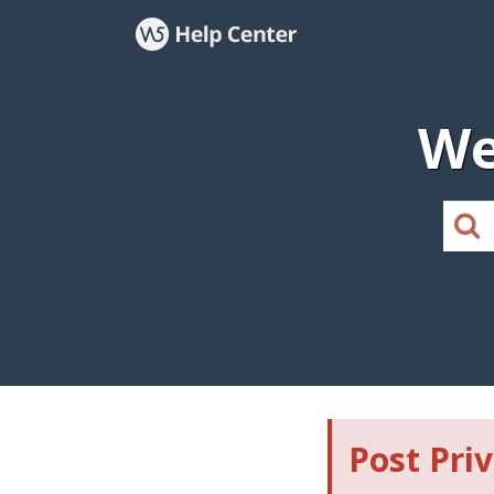
We
Post Pri