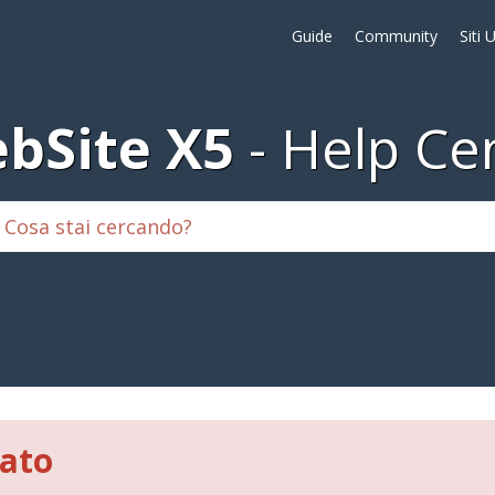
Guide
Community
Siti 
bSite X5
Help Ce
vato