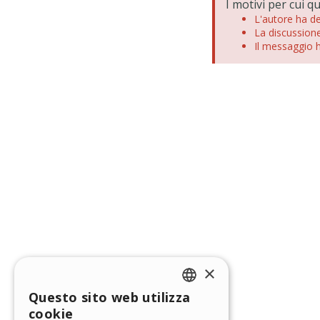
I motivi per cui 
L'autore ha d
La discussione
Il messaggio h
×
Questo sito web utilizza
ENGLISH
cookie