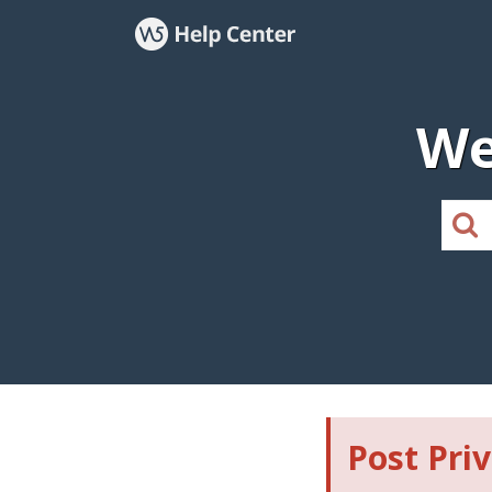
We
Post Pri