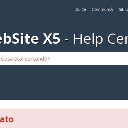
Guide
Community
Siti 
bSite X5
Help Ce
vato