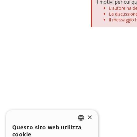
I motivi per cui 
L'autore ha d
La discussione
Il messaggio h
×
Questo sito web utilizza
ENGLISH
cookie