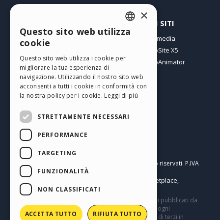
×
PROFILO
ALTRI SITI
Questo sito web utilizza
ENGLISH
I miei post
Incomedia
cookie
Le mie Licenze
WebSite X5
ITALIAN
Questo sito web utilizza i cookie per
I miei Download
WebAnimator
migliorare la tua esperienza di
GERMAN
Spazio Web
navigazione. Utilizzando il nostro sito web
SPANISH
I miei Crediti
acconsenti a tutti i cookie in conformità con
la nostra policy per i cookie.
Leggi di più
PORTUGUESE
STRETTAMENTE NECESSARI
POLISH
PERFORMANCE
RUSSIAN
Italiano
FRENCH
TARGETING
Incomedia s.r.l.
Copyright © 2026
Tutti i diritti sono riservati. P.IVA
FUNZIONALITÀ
IT07514640015
Help Center / Marketplace
Termini di utilizzo WebSite X5:
,
Templates
Objects
Privacy Policy
NON CLASSIFICATI
,
|
Questo sito contiene commenti, opinioni e materiali pubblicati da
utenti a solo scopo informativo. Incomedia declina ogni
ACCETTA TUTTO
RIFIUTA TUTTO
responsabilità per atti, omissioni e comportamenti di terzi in