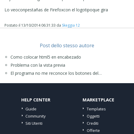
Lo veo
con
pestañas de Firefox
con el logotipo
que gira
Postato il
13/10/2014 06:31:33
da
Skeggia 12
Post dello stesso autore
Como colocar html5 en encabezado
Problema con la vista previa
El programa no me reconoce los botones del…
HELP CENTER
MARKETPLACE
Guide
Templates
Community
Oggetti
Siti Utenti
Crediti
Offerte