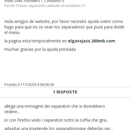
Visite 2446, Followers 1, Condiviso 0
Parole Chiave:
separador
,
website x5 evolution 11
Hola amigos de website, por favor necesito ayuda sobre como
hago para que no se vean los separadores que puse para dividir
el menu.
la pagina esta temporalmente en
elgatojazs.260mb.com
muchas gracias por la ayuda prestada
Postato il
11/10/2014 06:06:36
1 RISPOSTE
allega una immagine dei separatori che si dovrebbero
vedere...
io con Firefox vedo i saparatori sotto la cuffia che gira...
adjuntar una imagen
de los separadores
que deberías ver
...