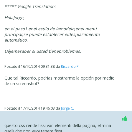
***** Google Translation:
Hola
Jorge
,
en el paso
1 en
el estilo de la
modelo
,
en
el menú
principal,
se puede establecer el
desplazamiento
automático.
Déjeme
saber si usted tiene
problemas.
Postato il
16/10/2014 09:31:38
da
Riccardo P.
Que tal Riccardo, podrías mostrarme la opción por medio
de un screenshot?
Postato il
17/10/2014 19:46:03
da
Jorge C.
questo css rende fissi vari elementi della pagina, elimina
quelli che non vuoi tenere fissi...