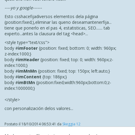
----yo y google------
Esto
css
hace
fija
diversos elementos de
la página
(position:fixed;),
eliminar las que
no desea
mantener
fija
...
tiene que ponerlo en el pas 4, estatisticas, SEO....... tab
experto...antes la clausura del tag <head>...
<style type="text/css">
body #
imFooter
{position: fixed; bottom: 0; width: 960px;
z-index:1000;}
body #
imHeader
{position: fixed; top: 0; width: 960px;z-
index:1000;}
body #
imMnMn
{position: fixed; top: 150px; left:auto;}
body #
imContent
{top: 186px;}
body #
imBtMn
{position:fixed;width:960px;bottom:0;z-
index:1000000;}
</style>
con personalización de
los valores...
Postato il
18/10/2014 06:53:41
da
Skeggia 12