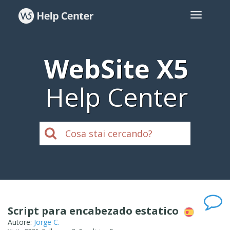
WebSite X5
Help Center
Script para encabezado estatico
Autore:
Jorge C.