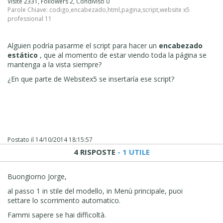
Visite 2331, Followers 2, Condiviso 0
Parole Chiave:
codigo
,
encabezado
,
html
,
pagina
,
script
,
website x5
professional 11
Alguien podría pasarme el script para
hacer un
encabezado
estático
, que al momento de estar viendo toda la página se
mantenga a la vista siempre?
¿En que parte de Websitex5 se insertaría ese script?
Postato il
14/10/2014 18:15:57
4 RISPOSTE
- 1 UTILE
Buongiorno Jorge,
al passo 1 in stile del modello, in Menù principale, puoi
settare lo scorrimento automatico.
Fammi sapere se hai difficoltà.