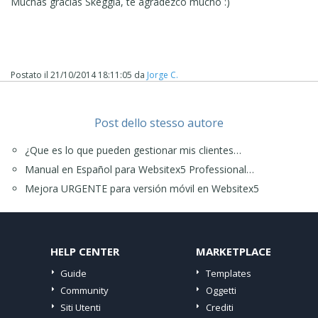
Muchas gracias Skeggia, te agradezco mucho :)
Postato il
21/10/2014 18:11:05
da
Jorge C.
Post dello stesso autore
¿Que es lo que pueden gestionar mis clientes…
Manual en Español para Websitex5 Professional…
Mejora URGENTE para versión móvil en Websitex5
HELP CENTER
MARKETPLACE
Guide
Templates
Community
Oggetti
Siti Utenti
Crediti