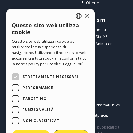
Offerte
×
PROFILO
ALTRI SITI
Questo sito web utilizza
ENGLISH
I miei post
Incomedia
cookie
Le mie Licenze
WebSite X5
ITALIAN
Questo sito web utilizza i cookie per
I miei Download
WebAnimator
migliorare la tua esperienza di
GERMAN
Spazio Web
navigazione. Utilizzando il nostro sito web
SPANISH
I miei Crediti
acconsenti a tutti i cookie in conformità con
la nostra policy per i cookie.
Leggi di più
PORTUGUESE
STRETTAMENTE NECESSARI
POLISH
PERFORMANCE
RUSSIAN
Italiano
FRENCH
TARGETING
Incomedia s.r.l.
Copyright © 2026
Tutti i diritti sono riservati. P.IVA
FUNZIONALITÀ
IT07514640015
Help Center / Marketplace
Termini di utilizzo WebSite X5:
,
Templates
Objects
Privacy Policy
NON CLASSIFICATI
,
|
Questo sito contiene commenti, opinioni e materiali pubblicati da
utenti a solo scopo informativo. Incomedia declina ogni