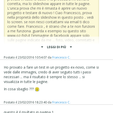
corretta, ma lo slideshow appare in tutte le pagine.
L'unica prova che mi è rimasta è aprire un nuovo
progetto e testare di nuovo ! Ciao Francesco, prova
nella proprietà dello slideshow in questo posto .. vedi
lo screen. se non riesci contattami via email ti dico
come fare. Francesco , è strano che a te non funzioni
a me funziona. guarda x esempio su questo sito
www.oz-fish.it l'immagine di facebook appare solo
sulle pagine indicate da me ... foto, video, comntatti e
non in tutte le pagine , oppure su questo altro sito
LEGGI DI PIÙ
www.fantadesign.com in alto x esempio nel menu
"contatti" si cambiano le immagini dello slideshow
Postato il
23/02/2016 10:54:07
da
Francesco C.
rispetto alle altre pagine. quindi è evidente che stai
sbagliando qcosa nell'inserimento dello slideshow ;))
Ho provato a fare un test in un progetto ex-novo, come si
oppure non sta funzionando sulla vers. 12.0.5.22 ???
fammi sapere , se fosse per quello allora tengo la
vede dalle immagini, credo di aver seguito tutti i passi
vers. 12.0.4.21 :) tanto per altri errori ho già
necessari ... ma il risultato è sempre lo stesso ... si
reinstallato quello.
visualizza in tutte le pagine.
In cosa sbaglio ???
Si ho visto che a te funzia ... Ora non sono davanti al pc,
stasera ti aggiorno.
Grazie a te e Kolasim per la disponibilità ;)
Postato il
23/02/2016 18:23:40
da
Francesco C.
questo è il risultato in pagina 1