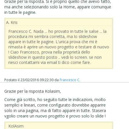
Grazie per la risposta. Si è proprio quello che avevo fatto,
.
ma anche selezionando solo la Home, appare comunque
ciao
in tutte le pagine.
A. Kris
Francesco C. Nada ... ho provato in tutte le salse ... la
procedura mi sembra corretta, ma lo slideshow
appare in tutte le pagine. L'unica prova che mi è
rimasta è aprire un nuovo progetto e testare di nuovo
! Ciao Francesco, prova nella proprietà dello
slideshow in questo posto .. vedi lo screen. se non
riesci contattami via email ti dico come fare.
Postato il
23/02/2016 09:22:30
da
Francesco C.
Grazie per la risposta Kolasim,
Come già scritto, ho seguito tutte le indicazioni, molto
semplici e lineari, come configurato dovrebbe apparire
solo in una pagina, ma di fatto appare in tutte. Stasera
vgolio creare un nuovo progetto e provo solo lo slide !
‪ KolAsim ‪ ‪