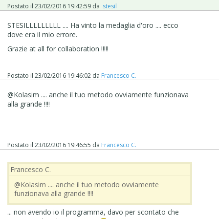
... prova, ...dovrebbe in teoria funzionare anche in
Postato il
23/02/2016 19:42:59
da
stesil
Anteprima, cioè vedersi il banner solo nella HOME...
STESILLLLLLLLL .... Ha vinto la medaglia d'oro .... ecco
.
dove era il mio errore.
... se avrai problemi, chiedi pure, magari esportando il tuo
Grazie at all for collaboration !!!!!
esempio in rete; dovresti risolvere, altrimenti passeremo
al DIV_CUSTOM, niente di preoccupante...
.
Postato il
23/02/2016 19:46:02
da
Francesco C.
ciao
@Kolasim .... anche il tuo metodo ovviamente funzionava
alla grande !!!!
Postato il
23/02/2016 19:46:55
da
Francesco C.
Francesco C.
@Kolasim .... anche il tuo metodo ovviamente
funzionava alla grande !!!!
... non avendo io il programma, davo per scontato che