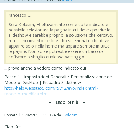
Postato il
23/02/2016 08:16:25
da
A. Kris
Francesco C.
Sera Kolasim, Effettivamente come da te indicato è
possibile selezionare la pagina in cui deve apparire lo
slideshow e sarebbe proprio la soluzione che cercavo,
ma ... ...ho inserito lo slide ...ho selezionato che deve
apparire solo nella home ma appare sempre in tutte
le pagine. Non so se potrebbe essere un baco del
software o sbaglio qualcosa passaggio.
... prova anche a vedere come indicato qui:
Passo 1 - Impostazioni Generali > Personalizzazione del
Modello Desktop | Riquadro SlideShow
http://help.websitex5.com/it/v12/evo/index.html?
modello_modifica.htm
Passo 3 - Creazione della Pagina > Funzioni comuni >
LEGGI DI PIÙ
Finestra Proprietà Effetto | ▪Effetto
http://help.websitex5.com/it/v12/evo/finestra_effetti.htm
Postato il
23/02/2016 09:00:24
da
‪ KolAsim ‪ ‪
... altrimenti poi passeremo al DIV_CUSTOM via codice,
Ciao Kris,
solo per la HOME, semplice...