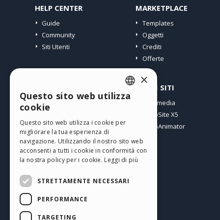
HELP CENTER
MARKETPLACE
Guide
Templates
Community
Oggetti
Siti Utenti
Crediti
Offerte
×
PROFILO
ALTRI SITI
Questo sito web utilizza
ENGLISH
I miei post
Incomedia
cookie
Le mie Licenze
WebSite X5
ITALIAN
Questo sito web utilizza i cookie per
I miei Download
WebAnimator
migliorare la tua esperienza di
GERMAN
Spazio Web
navigazione. Utilizzando il nostro sito web
SPANISH
I miei Crediti
acconsenti a tutti i cookie in conformità con
la nostra policy per i cookie.
Leggi di più
PORTUGUESE
STRETTAMENTE NECESSARI
POLISH
PERFORMANCE
RUSSIAN
Italiano
FRENCH
TARGETING