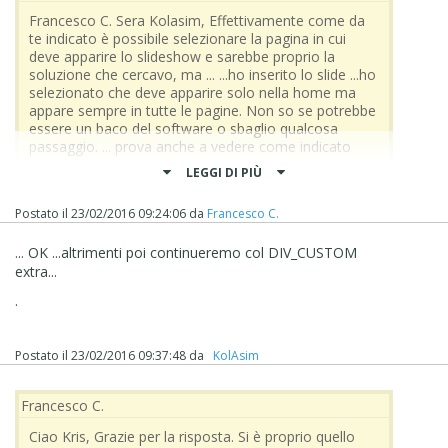
Francesco C. Sera Kolasim, Effettivamente come da
te indicato è possibile selezionare la pagina in cui
deve apparire lo slideshow e sarebbe proprio la
soluzione che cercavo, ma ... ...ho inserito lo slide ...ho
selezionato che deve apparire solo nella home ma
appare sempre in tutte le pagine. Non so se potrebbe
essere un baco del software o sbaglio qualcosa
passaggio. ... prova anche a vedere come indicato
qui: Passo 1 - Impostazioni Generali >
LEGGI DI PIÙ
Personalizzazione del Modello Desktop | Riquadro
SlideShow
Postato il
23/02/2016 09:24:06
da
Francesco C.
http://help.websitex5.com/it/v12/evo/index.html?
modello_modifica.htm
Passo 3 - Creazione della
... OK ...altrimenti poi continueremo col DIV_CUSTOM
Pagina > Funzioni comuni > Finestra Proprietà Effetto
extra...
| ▪Effetto
http://help.websitex5.com/it/v12/evo/finestra_effetti.ht
.
m
... altrimenti poi passeremo al DIV_CUSTOM via
codice, solo per la HOME, semplice... . ciao
Postato il
23/02/2016 09:37:48
da
‪ KolAsim ‪ ‪
Francesco C.
Ciao Kris, Grazie per la risposta. Si è proprio quello