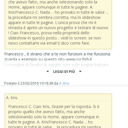
che avevo fatto, ma anche selezionando solo la
Home, appare comunque in tutte le pagine. A.
KrisFrancesco C. Nada ... ho provato in tutte le salse ...
la procedura mi sembra corretta, ma lo slideshow
appare in tutte le pagine. L'unica prova che mi è
rimasta è aprire un nuovo progetto e testare di nuovo
! Ciao Francesco, prova nella proprietà dello
slideshow in questo posto .. vedi lo screen. se non
riesci contattami via email ti dico come fare.
Francesco , è strano che a te non funzioni a me funziona.
guarda x esempio su questo sito www.oz-fish.it
l'immagine di facebook appare solo sulle pagine indicate
da me ... foto, video, comntatti e non in tutte le pagine ,
LEGGI DI PIÙ
oppure su questo altro sito www.fantadesign.com in alto
x esempio nel menu "contatti" si cambiano le
Postato il
23/02/2016 10:18:38
da
A. Kris
immagini dello slideshow rispetto alle altre pagine. quindi
è evidente che stai sbagliando qcosa nell'inserimento
dello slideshow ;))
A. Kris
oppure non sta funzionando sulla vers. 12.0.5.22 ???
Francesco C. Ciao Kris, Grazie per la risposta. Si è
fammi sapere , se fosse per quello allora tengo la vers.
proprio quello che avevo fatto, ma anche
12.0.4.21 :) tanto per altri errori ho già reinstallato quello.
selezionando solo la Home, appare comunque in
tutte le pagine. A. KrisFrancesco C. Nada ... ho
provato in tutte le salse ... la procedura mi sembra