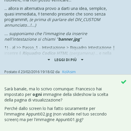
... allora in alternativa provo a darti una idea, semplice,
quasi immediata, !! tenendo presente che sono senza
programmi!!,
(e prima di parlare del DIV_CUSTOM
annunciato...!...)
... supponiamo che l'immagine da inserire
nell'intestazione si chiami
"
banner.jpg
"
1) - al >> Passo_1 - Intestazione >
Riquadro Intestazione
|
inserire il
Riquadro Codice HTML
(pergamena)
... e nella
finestra di questo oggetto destinata al codice
incollare
LEGGI DI PIÙ
questa semplice stringa di codice:
Postato il
23/02/2016 19:18:02
da
‪ KolAsim ‪ ‪
<div
id
="
banner
"
style
="
display:none
">
<img
src
="files/banner.jpg" >
</div>
3) - al Passo_2 selezionare la pagina HOME, andare nel
Sarà banale, ma lo scrivo comunque: Francesco hai
menu >> Proprietà Pagina |
Sezione Esperto |
▪
Codice
impostato per
ogni
immagine della slideshow la scelta
personalizzato
| ▼-
Prima della chiusura del tag
della pagina di visualizzazione?
HEAD
(terza selezione) ...
>> ed incollare questa semplice
Perché dallo screen lo hai fatto sicuramente per
stringa di codice:
l'immagine Appunti02.jpg (non visibile nel tuo secondo
<style>
#banner{display:block !important}
</style>
screen) ma per l'immagine Appunti01.jpg?
...