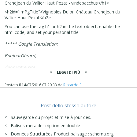
Grandjean du Vallier Haut Pezat - vindebacchus
</
h1
>
<
h2
id
="imPgTitle">
Vignobles Dulon Château Grandjean du
Vallier Haut Pezat
</
h2
>
You can use the tag h1 or h2 in the text object, enable the
html code, and set your personal title.
***** Google Translation:
Bonjour
Gérard,
dans votre site
:
LEGGI DI PIÙ
<
H1 class
=
"
imHidden
"
>
Vignobles
Dulon
Château
Grandjean
du
Haut
V
Postato il
14/07/2016 07:20:33
da
Riccardo P.
allier
Pezat
-
vindebacchus
</
h1>
<H2
id =
Post dello stesso autore
"
imPgTitle
"
>
Vignobles
Dulon
Château
Grandjean
du
Haut
V
allier
Pezat
<
/ h2
>
Sauvegarde du projet et mise à jour des…
Vous pouvez utiliser le
h1
tag
ou
h2
dans l'objet
de texte
,
Balises meta description en double
activez
le code html
et définissez
votre titre
personnel.
Données Structurées Product balisage : schema.org