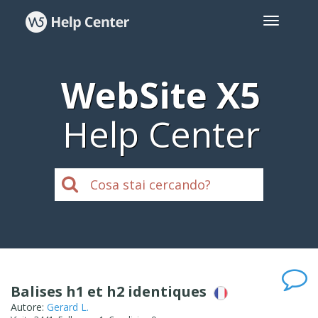
WebSite X5
Help Center
Balises h1 et h2 identiques
Autore:
Gerard L.