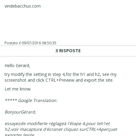
vindebacchus.com
Postato il
09/07/2016 08:50:35
3 RISPOSTE
Hello Gerard,
try modify the setting in step 4,for the h1 and h2, see my
screenshot and click CTRL+Preview and export the site.
Let me know.
***** Google Translation:
Bonjour
Gérard,
essayez
de modifier
le réglage
à l'étape 4
,
pour le
h1
et
h2
,
voir ma
capture d'écran
et cliquez sur
CTRL
+
Aperçu
et
exporter le
site.