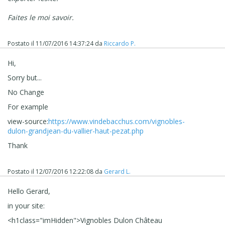
Faites le moi savoir.
Postato il
11/07/2016 14:37:24
da
Riccardo P.
Hi,
Sorry but...
No Change
For example
view-source:
https://www.vindebacchus.com/vignobles-
dulon-grandjean-du-vallier-haut-pezat.php
Thank
Postato il
12/07/2016 12:22:08
da
Gerard L.
Hello Gerard,
in your site:
<
h1
class
="imHidden">
Vignobles Dulon Château