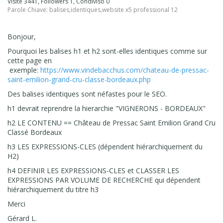
Visite 3441, Followers 1, Condiviso 0
Parole Chiave:
balises
,
identiques
,
website x5 professional 12
Bonjour,
Pourquoi les balises h1 et h2 sont-elles identiques comme sur
cette page en
exemple:
https://www.vindebacchus.com/chateau-de-pressac-
saint-emilion-grand-cru-classe-bordeaux.php
Des balises identiques sont néfastes pour le SEO.
h1 devrait reprendre la hierarchie "
VIGNERONS - BORDEAUX"
h2 LE CONTENU == Château de Pressac Saint Emilion Grand Cru
Classé Bordeaux
h3
LES EXPRESSIONS-CLES (
dépendent hiérarchiquement du
H2)
h4
DEFINIR LES EXPRESSIONS-CLES et CLASSER LES
EXPRESSIONS PAR VOLUME DE RECHERCHE qui
dépendent
hiérarchiquement du titre h3
Merci
Gérard L.