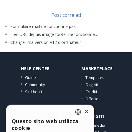
Post correlati
Formulaire mail ne fonctionne pas
Lien URL depuis image footer ne fonctionne…
Changer ma version V12 d'ordinateur
HELP CENTER
MARKETPLACE
Guide
Templates
Community
Oggetti
Siti Utenti
Crediti
Offerte
×
PROFILO
ALTRI SITI
Questo sito web utilizza
ENGLISH
I miei post
Incomedia
cookie