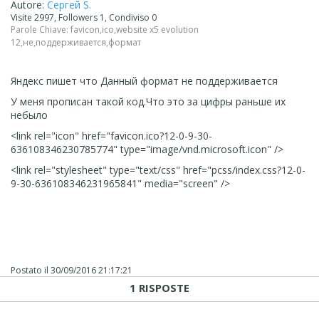
Autore:
Сергей S.
Visite 2997, Followers 1, Condiviso 0
Parole Chiave:
favicon
,
ico
,
website x5 evolution
12
,
не
,
поддерживается
,
формат
Яндекс пишет что Данный формат не поддерживается
У меня прописан такой код.Что это за цифры раньше их
небыло
<link rel="icon" href="favicon.ico?12-0-9-30-
636108346230785774" type="image/vnd.microsoft.icon" />
<link rel="stylesheet" type="text/css" href="pcss/index.css?12-0-
9-30-636108346231965841" media="screen" />
Postato il
30/09/2016 21:17:21
1 RISPOSTE