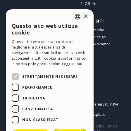
Offerte
×
PROFILO
ALTRI SITI
Questo sito web utilizza
ENGLISH
I miei post
Incomedia
cookie
Le mie Licenze
WebSite X5
ITALIAN
Questo sito web utilizza i cookie per
I miei Download
WebAnimator
migliorare la tua esperienza di
GERMAN
Spazio Web
navigazione. Utilizzando il nostro sito web
SPANISH
I miei Crediti
acconsenti a tutti i cookie in conformità con
la nostra policy per i cookie.
Leggi di più
PORTUGUESE
STRETTAMENTE NECESSARI
POLISH
PERFORMANCE
RUSSIAN
Italiano
FRENCH
TARGETING
Incomedia s.r.l.
Copyright © 2026
Tutti i diritti sono riservati. P.IVA
FUNZIONALITÀ
IT07514640015
Help Center / Marketplace
Termini di utilizzo WebSite X5:
,
Templates
Objects
Privacy Policy
NON CLASSIFICATI
,
|
Questo sito contiene commenti, opinioni e materiali pubblicati da