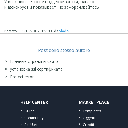
У всех пишет что не поддерживается, однако
индексирует и показывает, не заморачивайтесь.
Postato il
01/10/2016 01:59:00
da
Vlad S.
Post dello stesso autore
Главные страницы сайта
установка ssl сертификата
Project error
HELP CENTER
MARKETPLACE
Guide
Templates
Community
Oggetti
Siti Utenti
Crediti