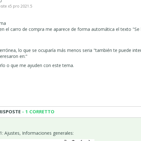
 0
site x5 pro 2021.5
ema
l, en el carro de compra me aparece de forma automática el texto "Se 
 errónea, lo que se ocuparía más menos seria "también te puede inte
teresaron en:"
rlo o que me ayuden con este tema.
RISPOSTE
- 1 CORRETTO
 1: Ajustes, Informaciones generales: