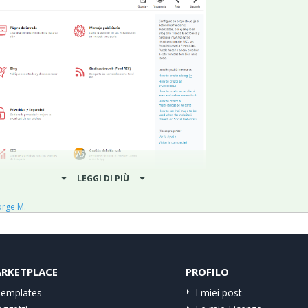
LEGGI DI PIÙ
onde señalo está todo el texto de WebSite X5
orge M.
RKETPLACE
PROFILO
emplates
I miei post