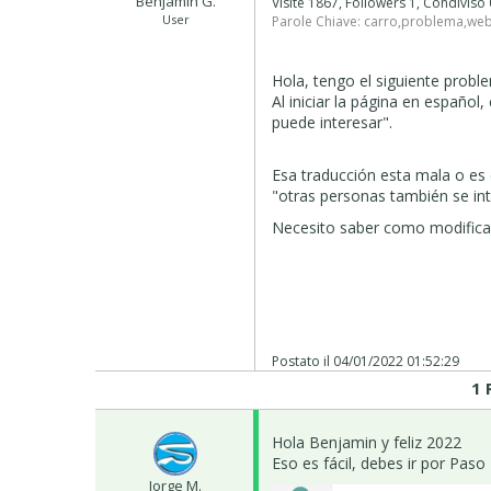
Benjamin G.
Visite 1867, Followers 1, Condiviso
User
Parole Chiave:
carro
,
problema
,
web
Hola, tengo el siguiente probl
Al iniciar la página en españo
puede interesar".
Esa traducción esta mala o es
"otras personas también se in
Necesito saber como modifica
Postato il
04/01/2022 01:52:29
1 
Hola Benjamin y feliz 2022
Eso es fácil, debes ir por Paso
Jorge M.