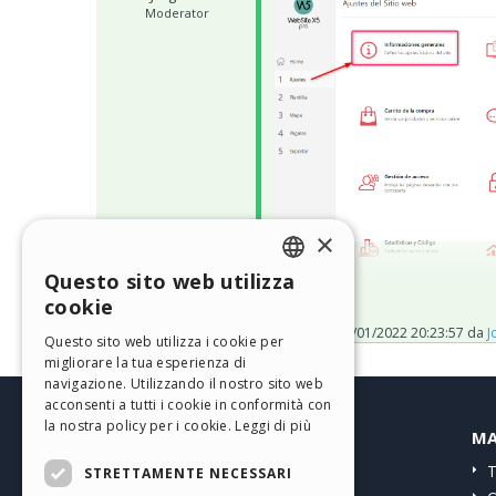
Moderator
×
Questo sito web utilizza
ENGLISH
cookie
Idioma de contenidos, y ahí d
ITALIAN
Postato il
04/01/2022 20:23:57
da
J
Questo sito web utilizza i cookie per
migliorare la tua esperienza di
GERMAN
navigazione. Utilizzando il nostro sito web
SPANISH
acconsenti a tutti i cookie in conformità con
la nostra policy per i cookie.
Leggi di più
HELP CENTER
MA
PORTUGUESE
Guide
T
STRETTAMENTE NECESSARI
POLISH