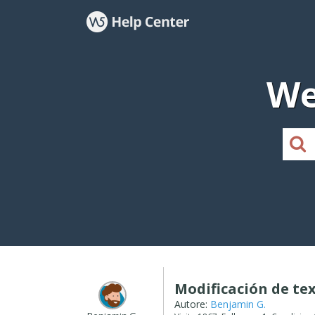
We
Modificación de te
Autore:
Benjamin G.