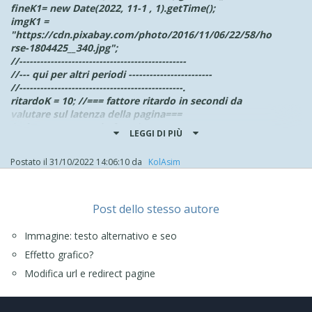
fineK1= new Date(2022, 11-1 , 1).getTime();
imgK1 =
"https://cdn.pixabay.com/photo/2016/11/06/22/58/ho
rse-1804425__340.jpg";
//------------------------------------------------
//--- qui per altri periodi ------------------------
//-----------------------------------------------.
ritardoK = 10; //=== fattore ritardo in secondi da
valutare sul latenza della pagina===
$( document ).ready(function() {//K
LEGGI DI PIÙ
oggiK=new Date().getTime();
setTimeout(function(){ //K1>
Postato il
31/10/2022 14:06:10
da
‪ KolAsim ‪ ‪
if( oggiK >= inizioK1 && oggiK < fineK1) { //K2>
$(".splashContent img").attr("src", imgK1) } //K2<<
// ---- qui per altre condizioni -----
}, ritardoK * 1000); //K1<<
Post dello stesso autore
}); //K
</script>
Immagine: testo alternativo e seo
.
Effetto grafico?
ciao
Modifica url e redirect pagine
.