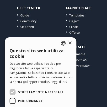
HELP CENTER
MARKETPLACE
Guide
Templates
Community
Oggetti
Siti Utenti
Crediti
Offerte
×
PROFILO
ALTRI SITI
Questo sito web utilizza
ENGLISH
I miei post
Incomedia
cookie
Le mie Licenze
WebSite X5
ITALIAN
Questo sito web utilizza i cookie per
I miei Download
WebAnimator
migliorare la tua esperienza di
GERMAN
Spazio Web
navigazione. Utilizzando il nostro sito web
SPANISH
I miei Crediti
acconsenti a tutti i cookie in conformità con
la nostra policy per i cookie.
Leggi di più
PORTUGUESE
STRETTAMENTE NECESSARI
POLISH
PERFORMANCE
RUSSIAN
Italiano