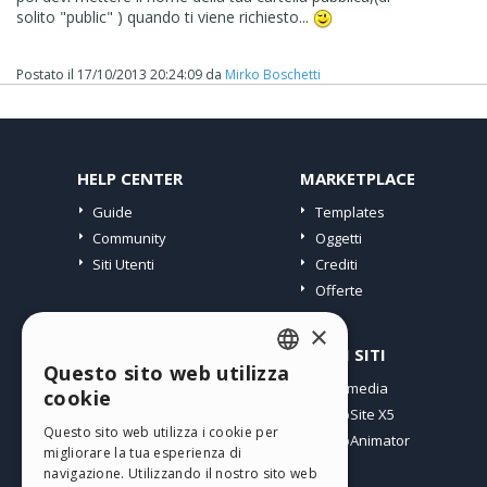
solito "public" ) quando ti viene richiesto...
Postato il
17/10/2013 20:24:09
da
Mirko Boschetti
HELP CENTER
MARKETPLACE
Guide
Templates
Community
Oggetti
Siti Utenti
Crediti
Offerte
×
PROFILO
ALTRI SITI
Questo sito web utilizza
ENGLISH
I miei post
Incomedia
cookie
Le mie Licenze
WebSite X5
ITALIAN
Questo sito web utilizza i cookie per
I miei Download
WebAnimator
migliorare la tua esperienza di
GERMAN
Spazio Web
navigazione. Utilizzando il nostro sito web