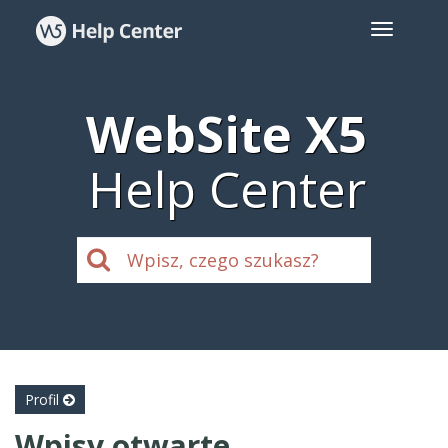
WebSite X5
Help Center
Profil
Wpisy otwarte