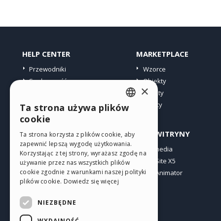
HELP CENTER
MARKETPLACE
Przewodniki
Wzorce
Społeczność
Obiekty
×
Witryny użytkowników
Punkty
Oferty
Ta strona używa plików
ENGLISH
cookie
ITALIAN
PROFIL
INNE WITRYNY
Ta strona korzysta z plików cookie, aby
zapewnić lepszą wygodę użytkowania.
GERMAN
Moje wpisy
Incomedia
Korzystając z tej strony, wyrażasz zgodę na
Moje licencje
WebSite X5
SPANISH
używanie przez nas wszystkich plików
cookie zgodnie z warunkami naszej polityki
Pobieranie
WebAnimator
PORTUGUESE
plików cookie.
Dowiedz się więcej
Web hosting
POLISH
Moje punkty
NIEZBĘDNE
RUSSIAN
WYDAJNOŚĆ