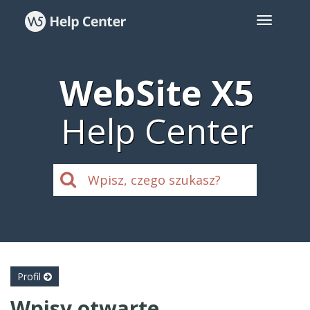
WebSite X5
Help Center
Profil
Wpisy otwarte