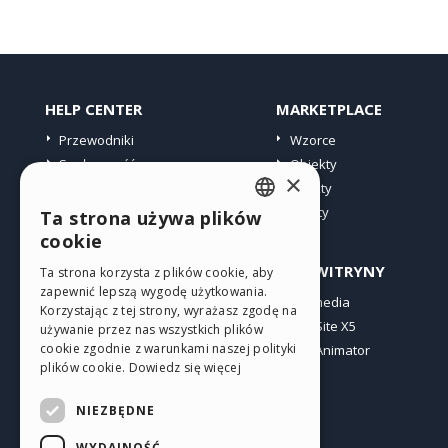
HELP CENTER
MARKETPLACE
Przewodniki
Wzorce
Społeczność
Obiekty
×
Witryny użytkowników
Punkty
Oferty
Ta strona używa plików
ENGLISH
cookie
ITALIAN
PROFIL
INNE WITRYNY
Ta strona korzysta z plików cookie, aby
zapewnić lepszą wygodę użytkowania.
GERMAN
Moje wpisy
Incomedia
Korzystając z tej strony, wyrażasz zgodę na
Moje licencje
WebSite X5
SPANISH
używanie przez nas wszystkich plików
cookie zgodnie z warunkami naszej polityki
Pobieranie
WebAnimator
PORTUGUESE
plików cookie.
Dowiedz się więcej
Web hosting
POLISH
Moje punkty
NIEZBĘDNE
RUSSIAN
WYDAJNOŚĆ