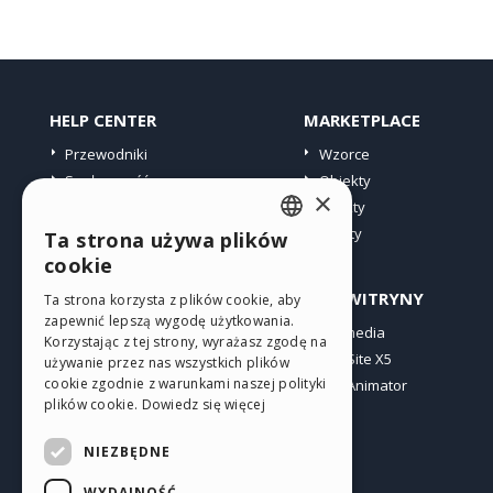
HELP CENTER
MARKETPLACE
Przewodniki
Wzorce
Społeczność
Obiekty
×
Witryny użytkowników
Punkty
Oferty
Ta strona używa plików
ENGLISH
cookie
ITALIAN
PROFIL
INNE WITRYNY
Ta strona korzysta z plików cookie, aby
zapewnić lepszą wygodę użytkowania.
GERMAN
Moje wpisy
Incomedia
Korzystając z tej strony, wyrażasz zgodę na
Moje licencje
WebSite X5
SPANISH
używanie przez nas wszystkich plików
cookie zgodnie z warunkami naszej polityki
Pobieranie
WebAnimator
PORTUGUESE
plików cookie.
Dowiedz się więcej
Web hosting
POLISH
Moje punkty
NIEZBĘDNE
RUSSIAN
WYDAJNOŚĆ