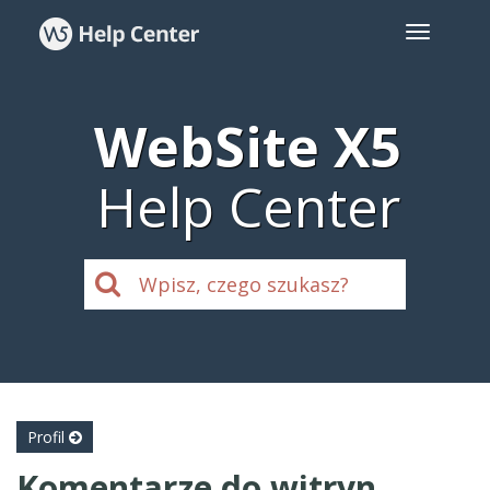
WebSite X5
Help Center
Profil
Komentarze do witryn