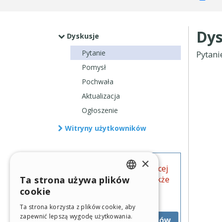
Dys
Dyskusje
Pytanie
Pytani
Pomysł
Pochwała
Aktualizacja
Ogłoszenie
Witryny użytkowników
×
Chcesz się dowiedzieć więcej
na ten temat? Przejrzyj także
Ta strona używa plików
ENGLISH
oficjalne przewodniki
cookie
WebSite X5.
ITALIAN
Ta strona korzysta z plików cookie, aby
zapewnić lepszą wygodę użytkowania.
GERMAN
Przejdź do przewodników