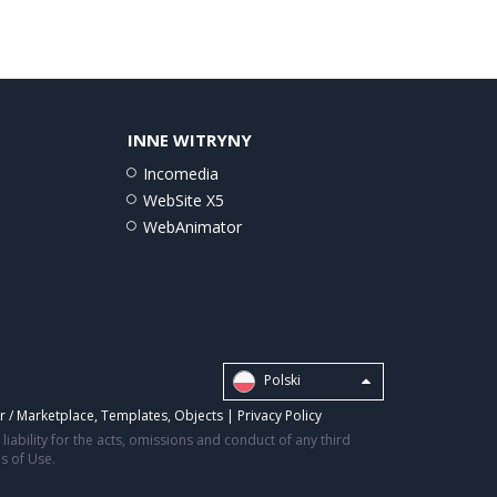
INNE WITRYNY
Incomedia
WebSite X5
WebAnimator
Polski
r / Marketplace
,
Templates
,
Objects
|
Privacy Policy
iability for the acts, omissions and conduct of any third
ms of Use.