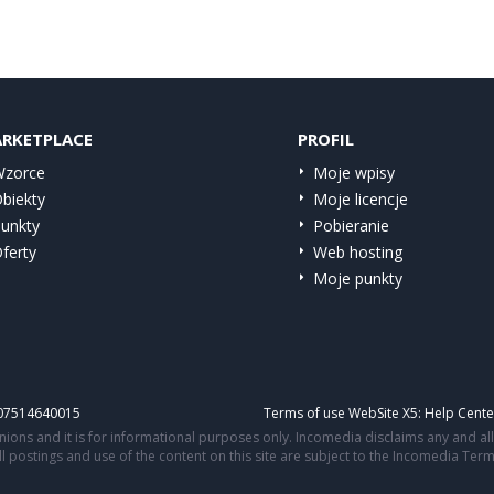
RKETPLACE
PROFIL
zorce
Moje wpisy
biekty
Moje licencje
unkty
Pobieranie
ferty
Web hosting
Moje punkty
IT07514640015
Terms of use WebSite X5:
Help Cente
ons and it is for informational purposes only. Incomedia disclaims any and all l
All postings and use of the content on this site are subject to the Incomedia Ter