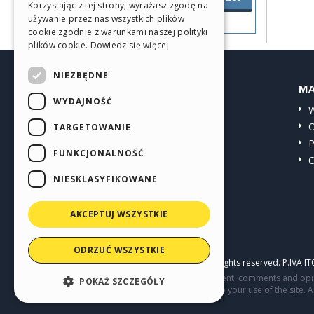
Korzystając z tej strony, wyrażasz zgodę na
SPANISH
używanie przez nas wszystkich plików
cookie zgodnie z warunkami naszej polityki
PORTUGUESE
plików cookie.
Dowiedz się więcej
POLISH
NIEZBĘDNE
HELP CENTER
MA
RUSSIAN
WYDAJNOŚĆ
Przewodniki
W
FRENCH
Społeczność
O
TARGETOWANIE
Witryny użytkowników
P
FUNKCJONALNOŚĆ
O
NIESKLASYFIKOWANE
AKCEPTUJ WSZYSTKIE
ODRZUĆ WSZYSTKIE
Copyright © 2026
Incomedia s.r.l.
All rights reserved. P.IVA 
This site contains user submitted content, comments and opini
POKAŻ SZCZEGÓŁY
parties in connection with or related to your use of the site. 