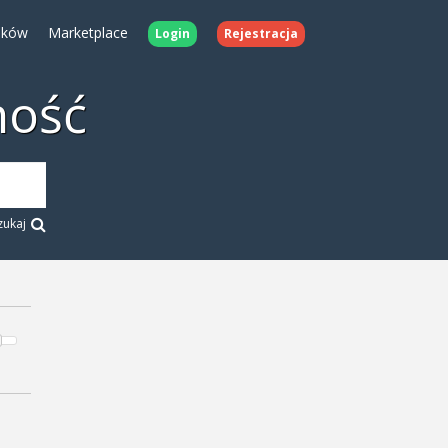
ików
Marketplace
Login
Rejestracja
ność
zukaj